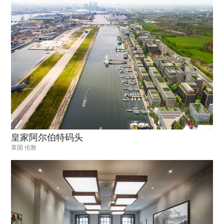
皇家阿尔伯特码头
英国 伦敦