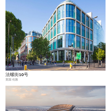
法螺街10号
英国 伦敦