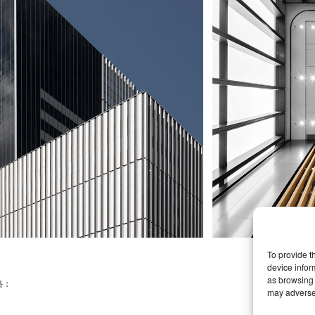
To provide t
device infor
as browsing 
络：
may adversel