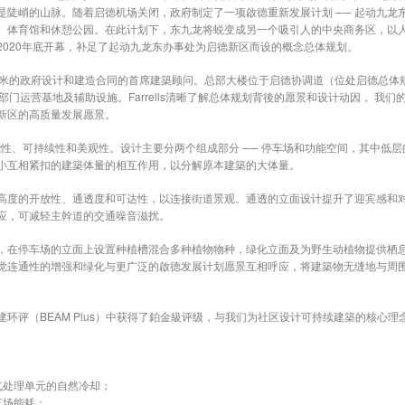
是陡峭的山脉。随着启德机场关闭，政府制定了一项啟德重新发展计划 ── 起动九龙
体育馆和休憩公园。在此计划下，东九龙将蜕变成另一个吸引人的中央商务区，以人为本、
於2020年底开幕，补足了起动九龙东办事处为启德新区而设的概念总体规划。
7,000 平方米的政府设计和建造合同的首席建築顾问。总部大楼位于启德协调道（位处启
部门运营基地及辅助设施。Farrells清晰了解总体规划背後的愿景和设计动因， 我
新区的高质量发展愿景。
了功能性、可持续性和美观性。设计主要分两个组成部分 ── 停车场和功能空间，其中
小互相紧扣的建築体量的相互作用，以分解原本建築的大体量。
高度的开放性、通透度和可达性，以连接街道景观。通透的立面设计提升了迎宾感和
应，可减轻主幹道的交通噪音滋扰。
，在停车场的立面上设置种植槽混合多种植物物种，绿化立面及为野生动植物提供栖
觉连通性的增强和绿化与更广泛的啟德发展计划愿景互相呼应，将建築物无缝地与周
评（BEAM Plus）中获得了鉑金級评级，与我们为社区设计可持续建築的核心理念
气处理单元的自然冷却；
车场能耗；