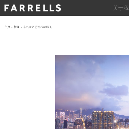
Skip
关于我
to
content
主頁
»
新闻
»
东九龙区总部跃动腾飞