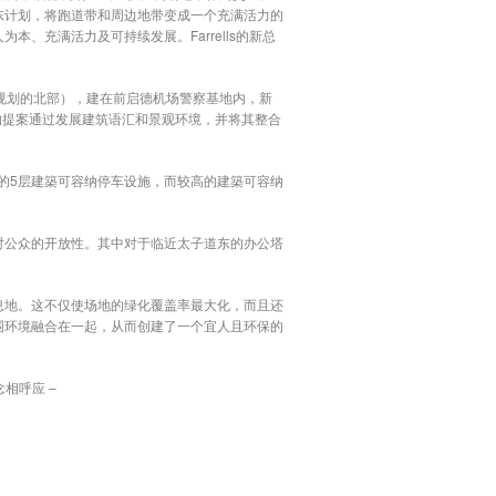
东计划，将跑道带和周边地带变成一个充满活力的
充满活力及可持续发展。Farrells的新总
德总体规划的北部），建在前启德机场警察基地内，新
们的提案通过发展建筑语汇和景观环境，并将其整合
低层的5层建築可容纳停车设施，而较高的建築可容纳
对公众的开放性。其中对于临近太子道东的办公塔
息地。这不仅使场地的绿化覆盖率最大化，而且还
围环境融合在一起，从而创建了一个宜人且环保的
相呼应 –