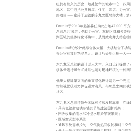
纽拥有悠久的历史，地处繁华的城市中心，四周
地区，其中包括公共房屋、住宅、酒店、办公室、
部项目 ── 座落于启德的东九龙区总部大楼，
Farrells于2013年起被委任为此占地4
总部总共16层，包括办公室、车辆区域和各警察
到区域的整体绿化环境中，从而致意并支持启德
Farrells精心设计此综合体大楼，大楼结合
办公室和其他功能单元。设计巧妙地运用一大一
东九龙区总部的设计以人为本。入口设计提供了
楼体量进行退台式处理也是对场地环境的一种回
低座大楼建築立面的垂直绿化设计是另一个亮点
增加视觉吸引力并促进对流风。与邻里之间的视
社区。
东九龙区总部还符合国际可持续发展标準，在绿建环
• 具有低辐射玻璃幕墙的节能建築围护结构；
• 回收收集的雨水和冷凝水用於景观灌溉；
• 区域空调製冷系统；
• 通风系统需求控制，空气侧热回收轮和对主空
• 基于一氧化碳排放需求的通风控制，以减少停