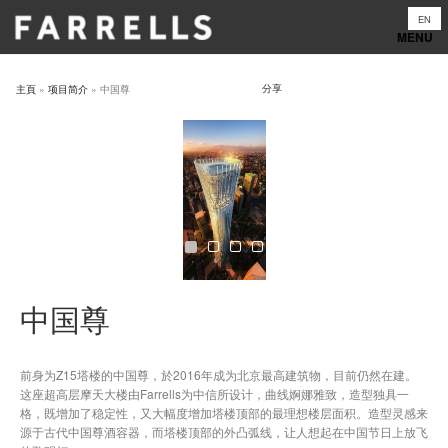
Skip
EN
to
content
分享
主頁
»
项目简介
»
中国尊
中国尊
前身为Z15塔楼的中国尊，於2016年成为北京最高建筑物，目前仍然在建。
这座超高层摩天大楼由Farrells为中信所设计，曲线婀娜雅致，造型独具一
格，既增加了稳定性，又大幅度增加塔楼顶部的最理想楼层面积。造型灵感来
源于古代中国尊酒容器，而塔楼顶部的外凸弧线，让人想起在中国节日上放飞