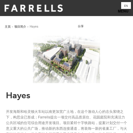
Skip
EN
to
content
分享
主頁
»
项目简介
»
Hayes
Hayes
开发海斯和哈灵顿火车站以南更加宽广土地，在这个激动人心的念头萦绕之
下，构思业已形成；Farrells提出一项交付高品质居住、花园庭院和充满活力
公共区域的住宅综合用途开发项目。项目紧邻十字铁路站，提案计划交付一个
意义重大的公共广场，推动新的东西连接通道，将装饰一新的雀巢工厂，与火