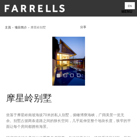
Skip
EN
to
content
分享
主頁
»
项目简介
»
摩星岭别墅
摩星岭别墅
坐落于摩星岭南坡海拔70米的私人别墅，俯瞰博寮海峡，广阔美景一览无
余。别墅占据两条道路之间的狭长空间，几乎延伸至整个地块长度，狭窄的平
面让每个房间都拥有海景。