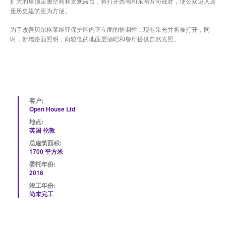
扩大的屋顶走廊空间和景观露台，将打开西南和东南方向视野，使公众进入这
座历史建筑更为方便。
为了改善贝尔格莱维亚保护区内正立面的协调性，现有采光井将被打开，同
时，新增路面照明，向较低的地面层酒吧和餐厅提供自然光照。
客户:
Open House Ltd
地点:
英国 伦敦
总建筑面积:
1700 平方米
委托年份:
2016
竣工年份:
尚未完工