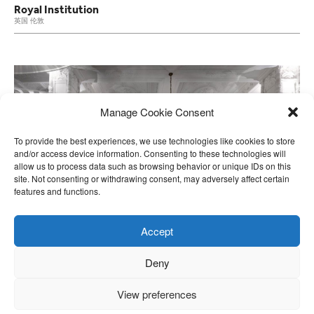
Royal Institution
英国 伦敦
Manage Cookie Consent
To provide the best experiences, we use technologies like cookies to store
and/or access device information. Consenting to these technologies will
allow us to process data such as browsing behavior or unique IDs on this
site. Not consenting or withdrawing consent, may adversely affect certain
features and functions.
Accept
Deny
View preferences
圣尔敏酒店
英国 伦敦