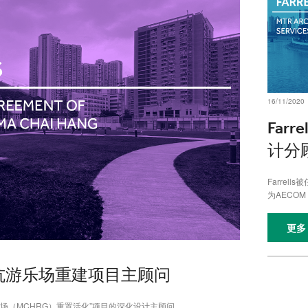
16/11/2020
Far
计分
Farre
为AECOM
更多
马仔坑游乐场重建项目主顾问
游乐场（MCHRG）重置活化”项目的深化设计主顾问