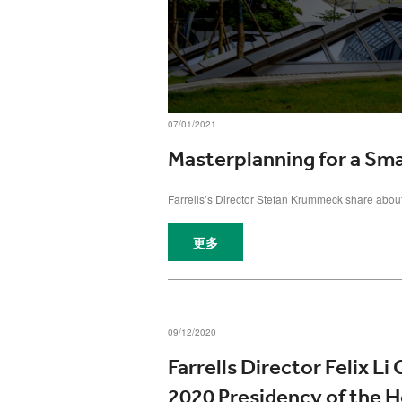
07/01/2021
Masterplanning for a Sm
Farrells’s Director Stefan Krummeck share abo
更多
09/12/2020
Farrells Director Felix L
2020 Presidency of the H