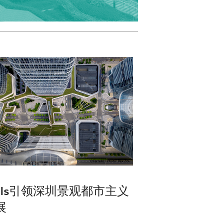
rells引领深圳景观都市主义
展