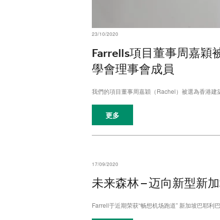
23/10/2020
Farrells項目董事周嘉
學會理事會成員
我們的項目董事周嘉穎（Rachel）被選為香港建築
更多
17/09/2020
未来森林 – 迈向新型新
Farrell于近期荣获“畅想机场跑道” 新加坡巴