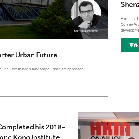
Shen
Farrells’s
Connie Wa
developmen
更多
arter Urban Future
ut One Excellence’s landscape urbanism approach
i Completed his 2018-
ong Kong Institute