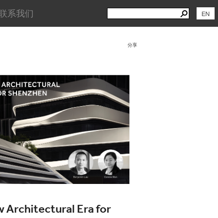
Search
Search
联系我们
EN
for:
分享
 Architectural Era for