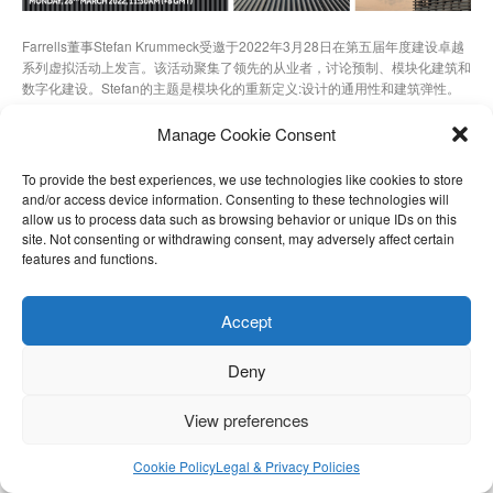
Farrells董事Stefan Krummeck受邀于2022年3月28日在第五届年度建设卓越
系列虚拟活动上发言。该活动聚集了领先的从业者，讨论预制、模块化建筑和
数字化建设。Stefan的主题是模块化的重新定义:设计的通用性和建筑弹性。
摄影: @KrisProvoost
Manage Cookie Consent
To provide the best experiences, we use technologies like cookies to store
and/or access device information. Consenting to these technologies will
allow us to process data such as browsing behavior or unique IDs on this
site. Not consenting or withdrawing consent, may adversely affect certain
features and functions.
Accept
Deny
View preferences
Cookie Policy
Legal & Privacy Policies