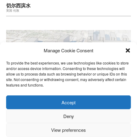
切尔西滨水
英国 伦敦
Manage Cookie Consent
To provide the best experiences, we use technologies like cookies to store
and/or access device information. Consenting to these technologies will
allow us to process data such as browsing behavior or unique IDs on this
site. Not consenting or withdrawing consent, may adversely affect certain
features and functions.
Accept
Deny
View preferences
Hayes
英国 伦敦