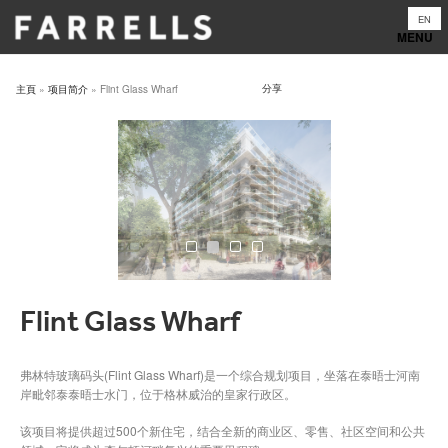
Skip
EN
to
content
分享
主頁
»
项目简介
»
Flint Glass Wharf
Flint Glass Wharf
弗林特玻璃码头(Flint Glass Wharf)是一个综合规划项目，坐落在泰晤士河南
岸毗邻泰泰晤士水门，位于格林威治的皇家行政区。
该项目将提供超过500个新住宅，结合全新的商业区、零售、社区空间和公共