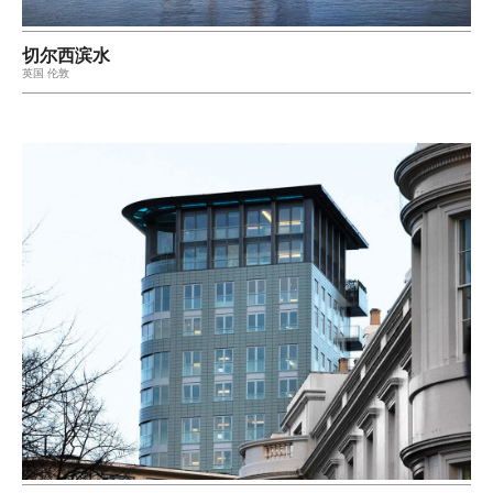
切尔西滨水
英国 伦敦