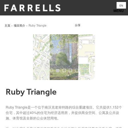
Skip
EN
to
content
分享
主頁
»
项目简介
»
Ruby Triangle
Ruby Triangle
Ruby Triangle是一个位于南沃克老肯特路的综合重建项目。它共提供1,152个
住宅，其中超过40%的住宅为经济适用房，并提供商业空间、公寓及公共设
施、体育馆及全新的公众休憩用地。