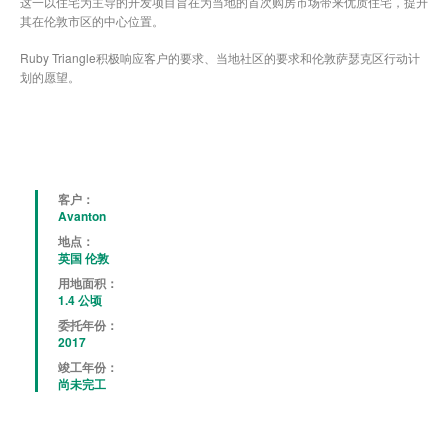
这一以住宅为主导的开发项目旨在为当地的首次购房市场带来优质住宅，提升
其在伦敦市区的中心位置。
Ruby Triangle积极响应客户的要求、当地社区的要求和伦敦萨瑟克区行动计
划的愿望。
客户：
Avanton
地点：
英国 伦敦
用地面积：
1.4 公顷
委托年份：
2017
竣工年份：
尚未完工