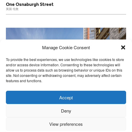
One Osnaburgh Street
英国 伦敦
Manage Cookie Consent
To provide the best experiences, we use technologies like cookies to store
and/or access device information. Consenting to these technologies will
allow us to process data such as browsing behavior or unique IDs on this
site. Not consenting or withdrawing consent, may adversely affect certain
features and functions.
Accept
Deny
View preferences
天际线项目
英国 伦敦